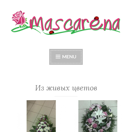
Skip
to
content
Mascarena
MENU
Из живых цветов